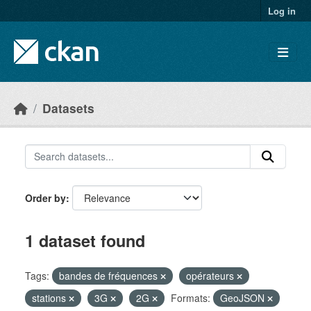
Skip to main content
Log in
Datasets
Order by
1 dataset found
Tags:
bandes de fréquences
opérateurs
stations
3G
2G
Formats:
GeoJSON