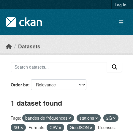
Skip to main content
Log in
Datasets
Order by
1 dataset found
Tags:
bandes de fréquences
stations
2G
3G
Formats:
CSV
GeoJSON
Licenses: