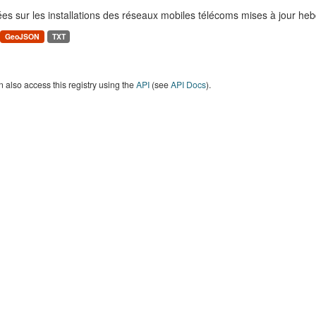
es sur les installations des réseaux mobiles télécoms mises à jour h
GeoJSON
TXT
 also access this registry using the
API
(see
API Docs
).