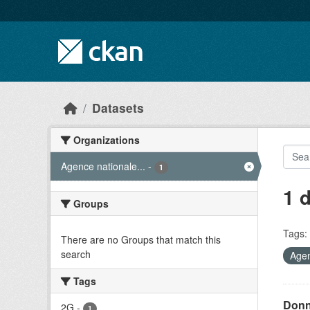
Skip to main content
Datasets
Organizations
Agence nationale...
-
1
1 
Groups
Tags:
There are no Groups that match this
search
Agen
Tags
Donn
2G
-
1