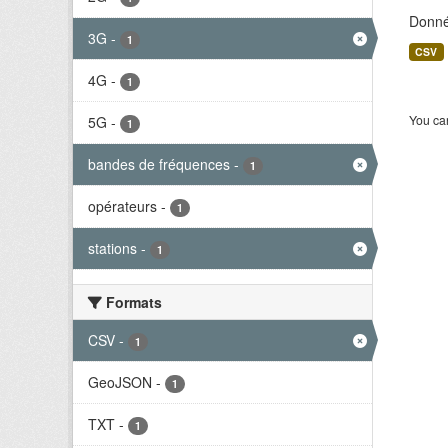
Donné
3G
-
1
CSV
4G
-
1
You can
5G
-
1
bandes de fréquences
-
1
opérateurs
-
1
stations
-
1
Formats
CSV
-
1
GeoJSON
-
1
TXT
-
1