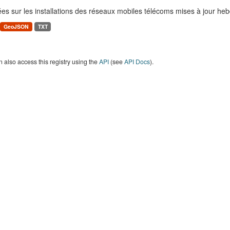
es sur les installations des réseaux mobiles télécoms mises à jour h
GeoJSON
TXT
 also access this registry using the
API
(see
API Docs
).