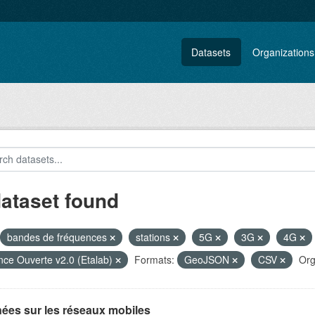
Datasets
Organizations
dataset found
bandes de fréquences
stations
5G
3G
4G
nce Ouverte v2.0 (Etalab)
Formats:
GeoJSON
CSV
Org
ées sur les réseaux mobiles