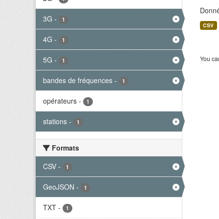
Donné
3G
-
1
CSV
4G
-
1
You can
5G
-
1
bandes de fréquences
-
1
opérateurs
-
1
stations
-
1
Formats
CSV
-
1
GeoJSON
-
1
TXT
-
1