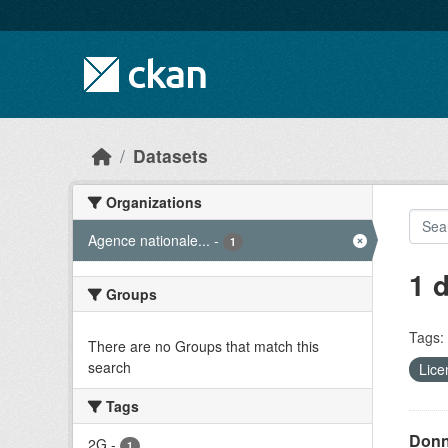
Skip to main content
Datasets
Organizations
Agence nationale...
-
1
1 
Groups
Tags:
There are no Groups that match this
search
Lice
Tags
Donn
2G
-
1