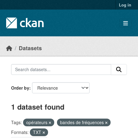
Skip to main content
Log in
Datasets
Order by
1 dataset found
Tags:
opérateurs
bandes de fréquences
Formats:
TXT