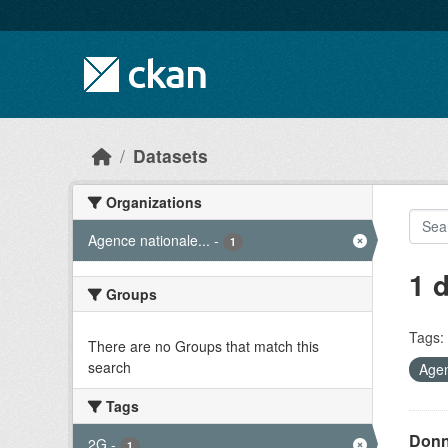
Skip to main content
Datasets
Organizations
Agence nationale...
-
1
1 
Groups
Tags:
There are no Groups that match this
search
Agen
Tags
Donn
2G
-
1