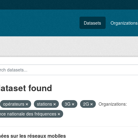
Datasets
Organizations
dataset found
opérateurs
stations
3G
2G
Organizations:
ce nationale des fréquences
ées sur les réseaux mobiles