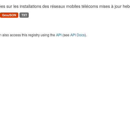
es sur les installations des réseaux mobiles télécoms mises à jour h
GeoJSON
TXT
 also access this registry using the
API
(see
API Docs
).