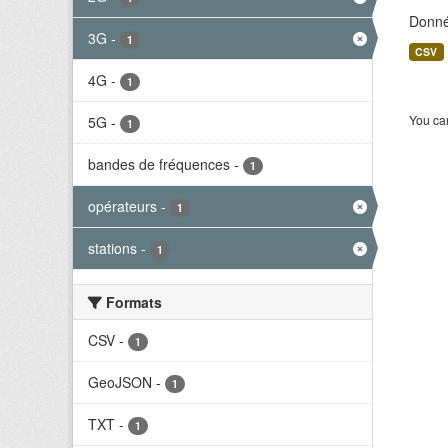
Donné
3G
-
1
CSV
4G
-
1
You can
5G
-
1
bandes de fréquences
-
1
opérateurs
-
1
stations
-
1
Formats
CSV
-
1
GeoJSON
-
1
TXT
-
1