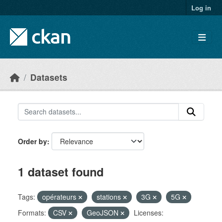
Skip to main content
Log in
Datasets
Order by
1 dataset found
Tags:
opérateurs
stations
3G
5G
Formats:
CSV
GeoJSON
Licenses: