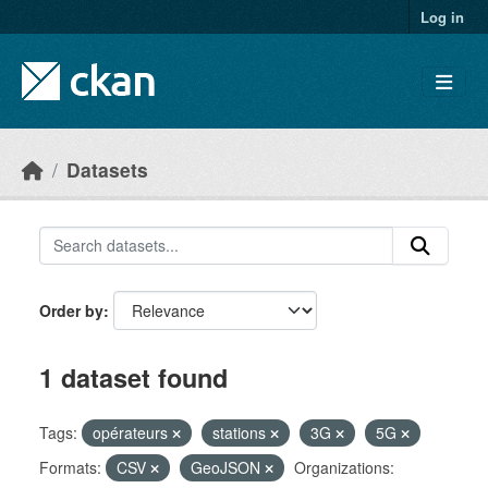
Skip to main content
Log in
Datasets
Order by
1 dataset found
Tags:
opérateurs
stations
3G
5G
Formats:
CSV
GeoJSON
Organizations: