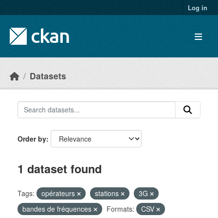
Skip to main content
Log in
Datasets
Order by
1 dataset found
Tags:
opérateurs
stations
3G
bandes de fréquences
Formats:
CSV