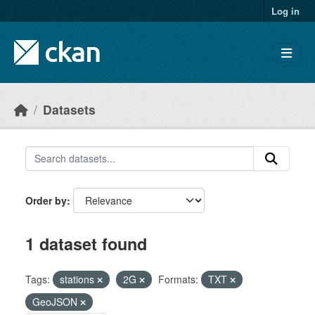
Skip to main content
Log in
Datasets
Order by
1 dataset found
Tags:
stations
2G
Formats:
TXT
GeoJSON