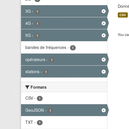
Donné
3G
-
1
CSV
4G
-
1
You can
5G
-
1
bandes de fréquences
-
1
opérateurs
-
1
stations
-
1
Formats
CSV
-
1
GeoJSON
-
1
TXT
-
1