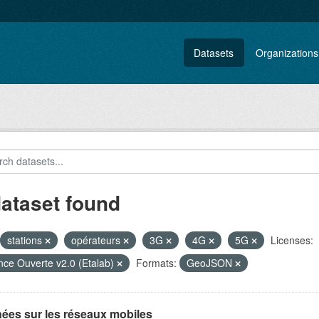
Datasets
Organizations
dataset found
stations
opérateurs
3G
4G
5G
Licenses:
nce Ouverte v2.0 (Etalab)
Formats:
GeoJSON
ées sur les réseaux mobiles