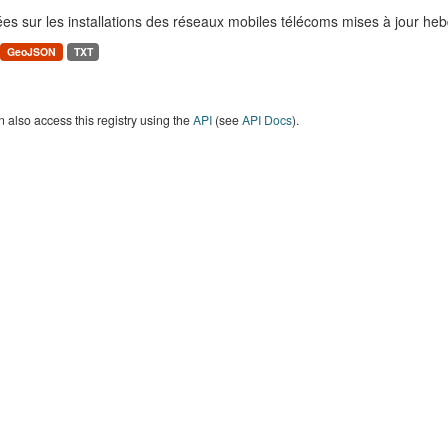
es sur les installations des réseaux mobiles télécoms mises à jour h
GeoJSON
TXT
 also access this registry using the
API
(see
API Docs
).