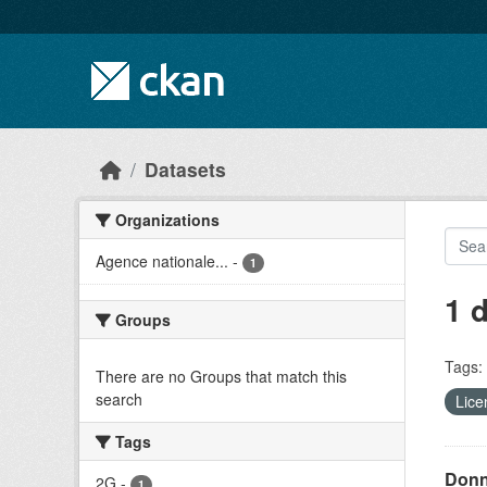
Skip to main content
Datasets
Organizations
Agence nationale...
-
1
1 
Groups
Tags:
There are no Groups that match this
search
Lice
Tags
Donn
2G
-
1