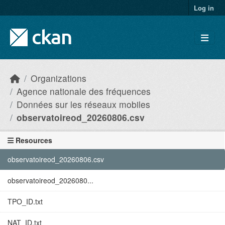
Skip to main content
Log in
Organizations
Agence nationale des fréquences
Données sur les réseaux mobiles
observatoireod_20260806.csv
Resources
observatoireod_20260806.csv
observatoireod_2026080...
TPO_ID.txt
NAT_ID.txt