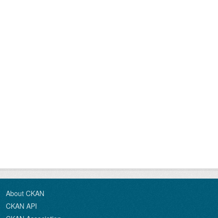
About CKAN
CKAN API