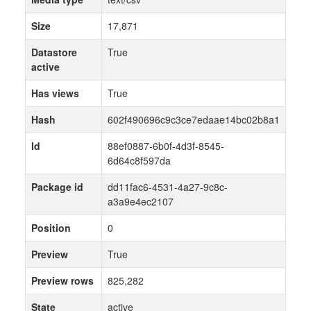
Size
17,871
Datastore
True
active
Has views
True
Hash
602f490696c9c3ce7edaae14bc02b8a1
Id
88ef0887-6b0f-4d3f-8545-
6d64c8f597da
Package id
dd11fac6-4531-4a27-9c8c-
a3a9e4ec2107
Position
0
Preview
True
Preview rows
825,282
State
active