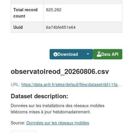
Total record
825,282
count
Uuid
6a74bfe851e64
Download
Data API
observatoireod_20260806.csv
URL:
https://data.anfr.fr/sites/default/files/dataset/dd1/1fac6-4531-4a27-9c8c-a3a9e4ec2107/observatoireod_20260806.csv
Dataset description:
Données sur les installations des réseaux mobiles
télécoms mises à jour hebdomadairement.
Source:
Données sur les réseaux mobiles