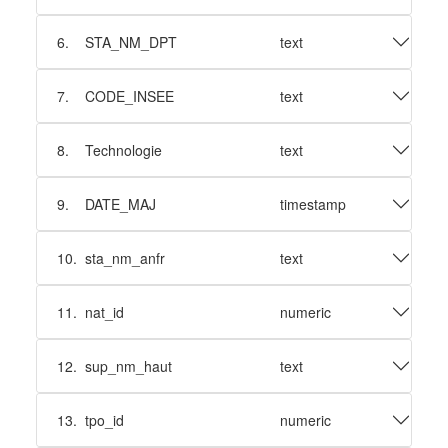
6.
STA_NM_DPT
text
7.
CODE_INSEE
text
8.
Technologie
text
9.
DATE_MAJ
timestamp
10.
sta_nm_anfr
text
11.
nat_id
numeric
12.
sup_nm_haut
text
13.
tpo_id
numeric