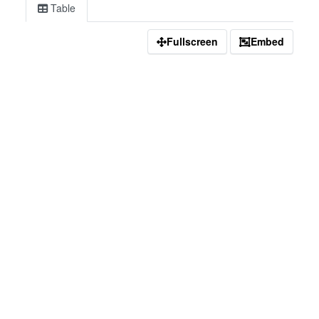
Table
Fullscreen
Embed