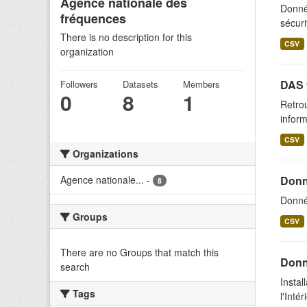
Agence nationale des
Donnée
fréquences
sécuri
There is no description for this
CSV
organization
DAS 
Followers
Datasets
Members
0
8
1
Retrou
inform
CSV
Organizations
Agence nationale...
-
Donn
8
Donné
Groups
CSV
There are no Groups that match this
Donné
search
Instal
Tags
l'Inté