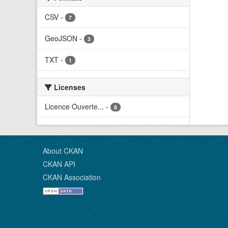
CSV
-
7
GeoJSON
-
3
TXT
-
1
Licenses
Licence Ouverte...
-
8
About CKAN
CKAN API
CKAN Association