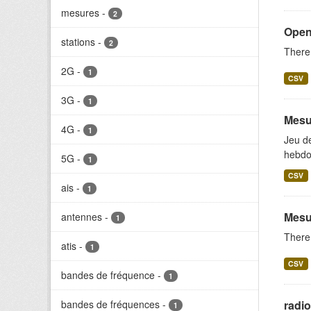
mesures
-
2
Open
stations
-
2
There 
2G
-
1
CSV
3G
-
1
Mesu
4G
-
1
Jeu d
hebdo
5G
-
1
CSV
ais
-
1
Mesu
antennes
-
1
There 
atis
-
1
CSV
bandes de fréquence
-
1
bandes de fréquences
-
radi
1