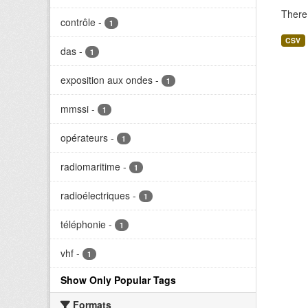
There 
contrôle
-
1
CSV
das
-
1
exposition aux ondes
-
1
mmssi
-
1
opérateurs
-
1
radiomaritime
-
1
radioélectriques
-
1
téléphonie
-
1
vhf
-
1
Show Only Popular Tags
Formats