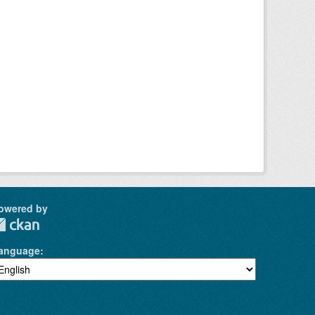
owered by
anguage