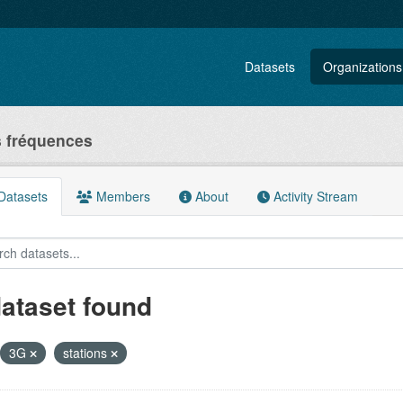
Datasets
Organizations
s fréquences
atasets
Members
About
Activity Stream
dataset found
3G
stations