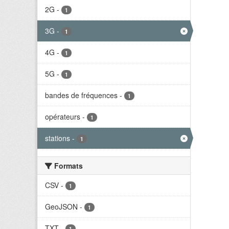
2G
-
1
3G
-
1
4G
-
1
5G
-
1
bandes de fréquences
-
1
opérateurs
-
1
stations
-
1
Formats
CSV
-
1
GeoJSON
-
1
TXT
-
1