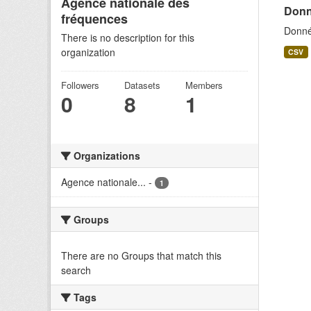
Agence nationale des
Donn
fréquences
Donné
There is no description for this
organization
CSV
Followers
Datasets
Members
0
8
1
Organizations
Agence nationale...
-
1
Groups
There are no Groups that match this
search
Tags