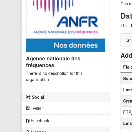
Ces d
Da
This d
an
Add
Agence nationale des
fréquences
Fiel
There is no description for this
Sou
organization
Las
Social
Crea
Twitter
FTP
Facebook
Lin
License