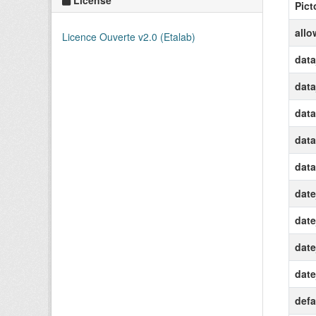
Pict
allo
Licence Ouverte v2.0 (Etalab)
data
dat
data
data
data
date
date
date
date
defa