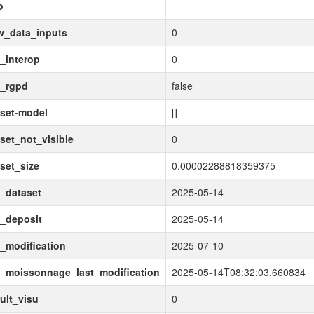
o
w_data_inputs
0
_interop
0
a_rgpd
false
set-model
[]
set_not_visible
0
set_size
0.00002288818359375
_dataset
2025-05-14
_deposit
2025-05-14
_modification
2025-07-10
_moissonnage_last_modification
2025-05-14T08:32:03.660834
ult_visu
0