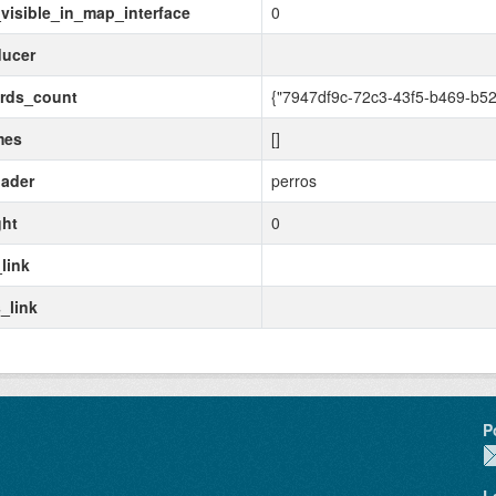
visible_in_map_interface
0
ducer
ords_count
{"7947df9c-72c3-43f5-b469-b5
mes
[]
ader
perros
ght
0
link
_link
P