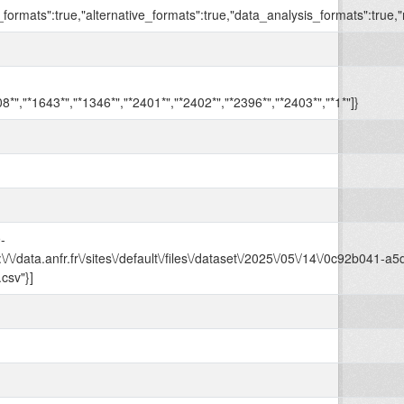
_formats":true,"alternative_formats":true,"data_analysis_formats":true,
:
8*","*1643*","*1346*","*2401*","*2402*","*2396*","*2403*","*1*"]}
-
/\/data.anfr.fr\/sites\/default\/files\/dataset\/2025\/05\/14\/0c92b041-a
csv"}]