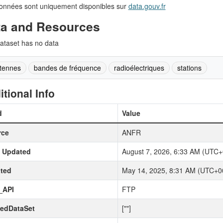
onnées sont uniquement disponibles sur
data.gouv.fr
ta and Resources
ataset has no data
tennes
bandes de fréquence
radioélectriques
stations
itional Info
d
Value
rce
ANFR
t Updated
August 7, 2026, 6:33 AM (UTC+
ted
May 14, 2025, 8:31 AM (UTC+0
_API
FTP
kedDataSet
[""]