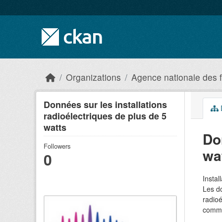
Skip to main content
Organizations
Agence nationale des 
Données sur les installations
radioélectriques de plus de 5
watts
Do
Followers
wa
0
Instal
Les do
radioé
commu