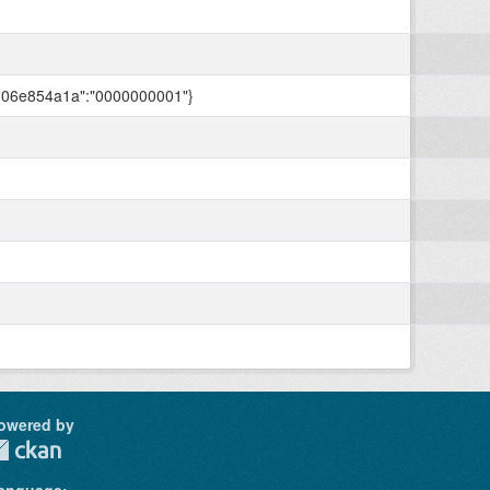
206e854a1a":"0000000001"}
owered by