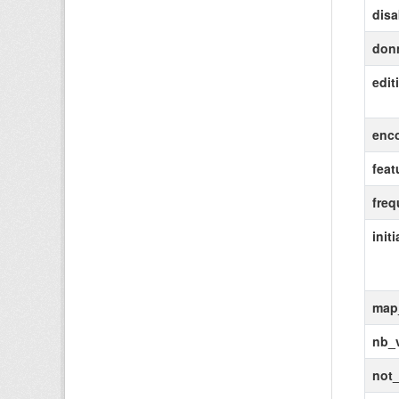
disa
don
edit
enc
feat
freq
init
map
nb_
not_