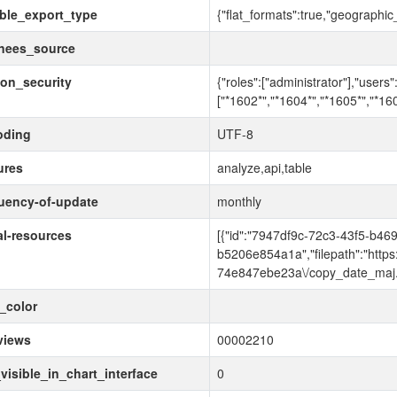
ble_export_type
{"flat_formats":true,"geographic
nees_source
ion_security
{"roles":["administrator"],"users"
["*1602*","*1604*","*1605*","*160
oding
UTF-8
ures
analyze,api,table
uency-of-update
monthly
ial-resources
[{"id":"7947df9c-72c3-43f5-b469
b5206e854a1a","filepath":"https:\
74e847ebe23a\/copy_date_maj.
_color
views
00002210
visible_in_chart_interface
0