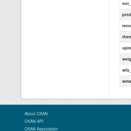
not_
pro
rec
the
uplo
wei
wfs_
wms
About CKAN
CKAN API
CKAN Association